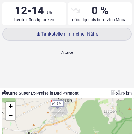
12-14
0 %
Uhr
heute
günstig tanken
günstiger als im letzten Monat
Tankstellen in meiner Nähe
Karte Super E5 Preise in Bad Pyrmont
6
6 km
2.09
9
+
−