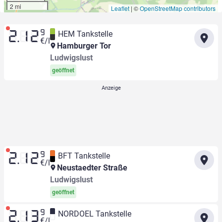
2 mi
Leaflet
|
©
OpenStreetMap contributors
9
HEM Tankstelle
2.12
€/l
Hamburger Tor
Ludwigslust
geöffnet
9
BFT Tankstelle
2.12
€/l
Neustaedter Straße
Ludwigslust
geöffnet
9
NORDOEL Tankstelle
2.13
€/l