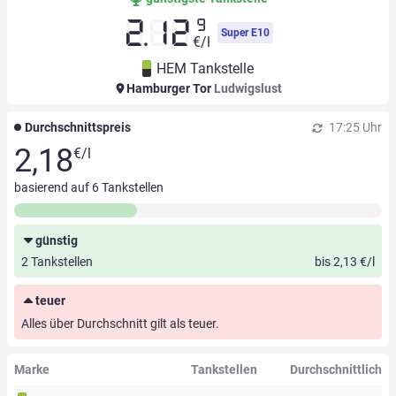
9
2.12
Super E10
€/l
HEM Tankstelle
Hamburger Tor
Ludwigslust
Durchschnittspreis
17:25 Uhr
2,18
€/l
basierend auf
6
Tankstellen
günstig
2 Tankstellen
bis 2,13 €/l
teuer
Alles über Durchschnitt gilt als teuer.
Marke
Tankstellen
Durchschnittlich