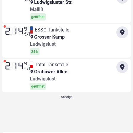
Ludwigsluster Str.
Malliß
geöffnet
9
ESSO Tankstelle
2.14
€/l
Grosser Kamp
Ludwigslust
24 h
9
Total Tankstelle
2.14
€/l
Grabower Allee
Ludwigslust
geöffnet