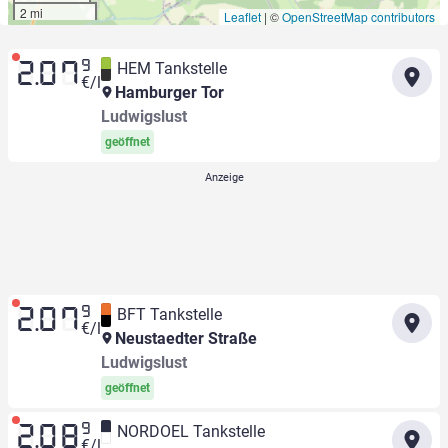
2 mi
Leaflet
|
©
OpenStreetMap contributors
9
HEM Tankstelle
2.07
€/l
Hamburger Tor
Ludwigslust
geöffnet
9
BFT Tankstelle
2.07
€/l
Neustaedter Straße
Ludwigslust
geöffnet
9
NORDOEL Tankstelle
2.08
€/l