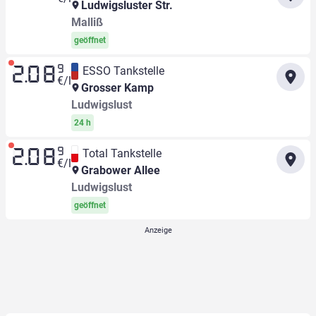
Ludwigsluster Str.
Malliß
geöffnet
9
ESSO Tankstelle
2.08
€/l
Grosser Kamp
Ludwigslust
24 h
9
Total Tankstelle
2.08
€/l
Grabower Allee
Ludwigslust
geöffnet