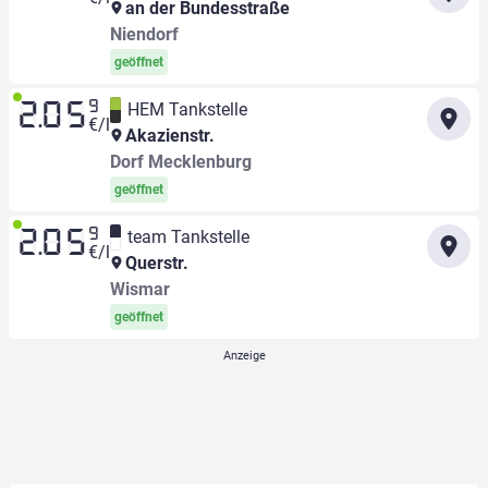
an der Bundesstraße
Niendorf
geöffnet
9
HEM Tankstelle
2.05
€/l
Akazienstr.
Dorf Mecklenburg
geöffnet
9
team Tankstelle
2.05
€/l
Querstr.
Wismar
geöffnet