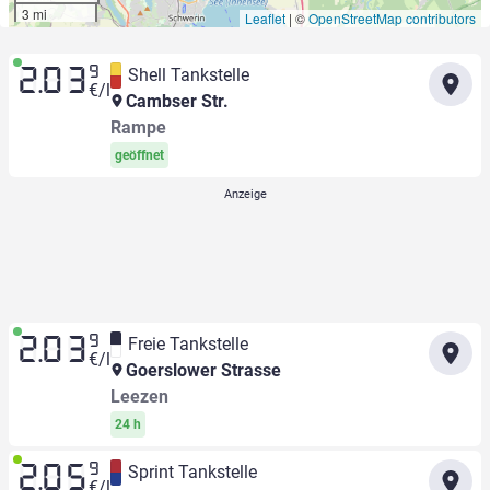
3 mi
Leaflet
|
©
OpenStreetMap contributors
9
Shell Tankstelle
2.03
€/l
Cambser Str.
Rampe
geöffnet
9
Freie Tankstelle
2.03
€/l
Goerslower Strasse
Leezen
24 h
9
Sprint Tankstelle
2.05
€/l