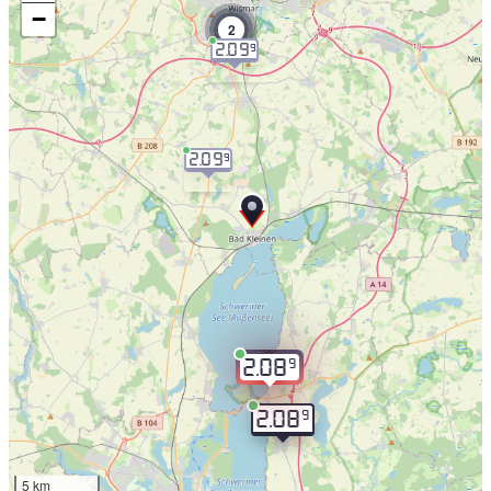
−
2
2.09
9
2.09
9
9
2.08
9
2.08
5 km