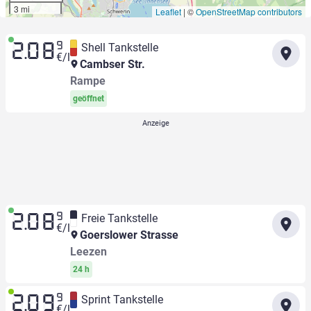
3 mi
Leaflet
|
©
OpenStreetMap contributors
9
Shell Tankstelle
2.08
€/l
Cambser Str.
Rampe
geöffnet
9
Freie Tankstelle
2.08
€/l
Goerslower Strasse
Leezen
24 h
9
Sprint Tankstelle
2.09
€/l