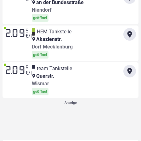
an der Bundesstraße
Niendorf
geöffnet
9
HEM Tankstelle
2.09
€/l
Akazienstr.
Dorf Mecklenburg
geöffnet
9
team Tankstelle
2.09
€/l
Querstr.
Wismar
geöffnet