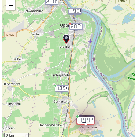
2.00
9
−
1.98
9
2.07
9
1.99
9
9
1.97
2 km