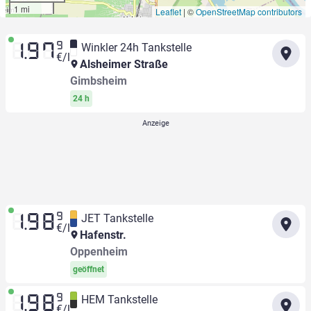
1 mi
Leaflet
|
©
OpenStreetMap contributors
9
Winkler 24h Tankstelle
1.97
€/l
Alsheimer Straße
Gimbsheim
24 h
9
JET Tankstelle
1.98
€/l
Hafenstr.
Oppenheim
geöffnet
9
HEM Tankstelle
1.98
€/l