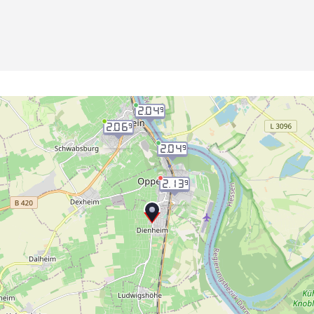
2.04
9
2.06
9
2.04
9
2.13
9