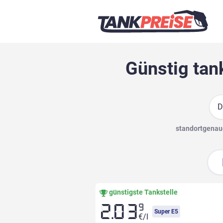
Günstig tan
Suc
standortgenaue
günstigste Tankstelle
9
2.03
Super E5
€/l