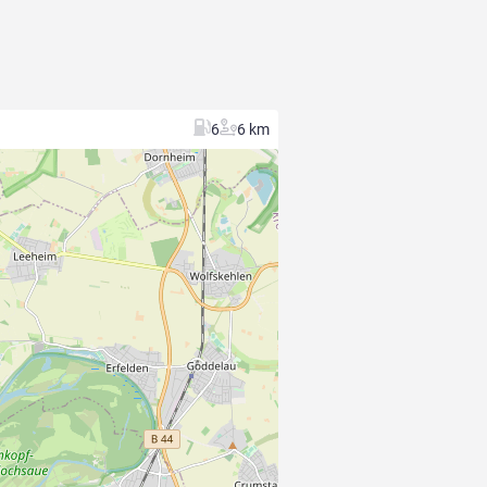
6
6 km