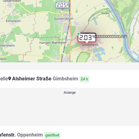
2.05
9
9.000000000000227
2.03
elle
Alsheimer Straße
Gimbsheim
24 h
fenstr.
Oppenheim
geöffnet