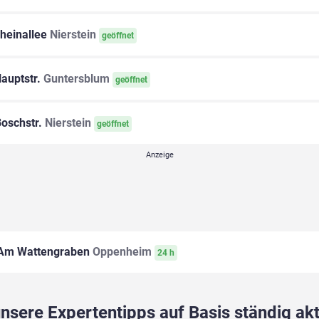
heinallee
Nierstein
geöffnet
auptstr.
Guntersblum
geöffnet
oschstr.
Nierstein
geöffnet
Am Wattengraben
Oppenheim
24 h
sere Expertentipps auf Basis ständig akt