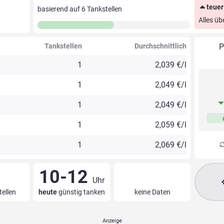
teuer
basierend auf
6
Tankstellen
Alles üb
Tankstellen
Durchschnittlich
P
1
2,039 €/l
1
2,049 €/l
1
2,049 €/l
1
2,059 €/l
1
2,069 €/l
10-12
Uhr
tellen
heute
günstig tanken
keine Daten