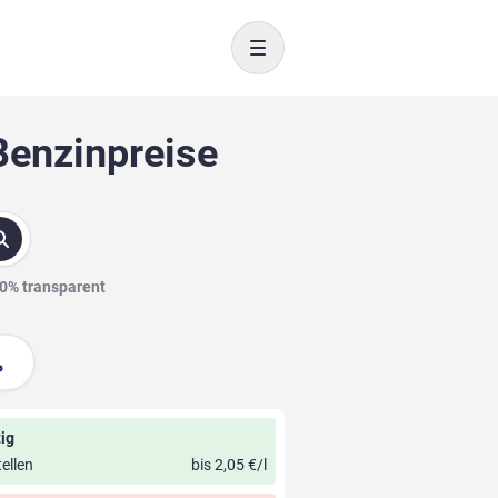
Toggle navigation
Benzinpreise
00% transparent
ig
ellen
bis 2,05 €/l