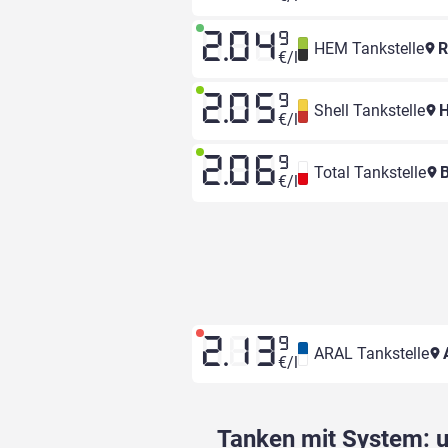
2.04
9
HEM Tankstelle
R
€/l
2.05
9
Shell Tankstelle
H
€/l
2.06
9
Total Tankstelle
B
€/l
2.13
9
ARAL Tankstelle
€/l
Tanken mit System: un