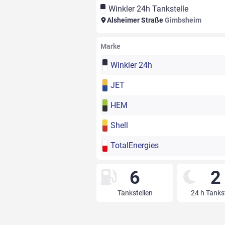
Winkler 24h Tankstelle
Alsheimer Straße
Gimbsheim
Marke
Winkler 24h
JET
HEM
Shell
TotalEnergies
6
2
Tankstellen
24 h Tanks