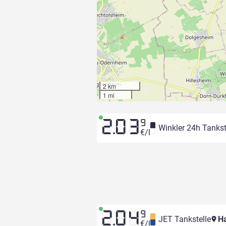
2 km
1 mi
2.03
9
Winkler 24h Tankst
€/l
2.04
9
JET Tankstelle
Ha
€/l