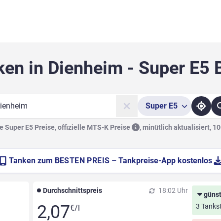
ken in Dienheim - Super E5 
Super
E5
he
 Super E5 Preise, offizielle
MTS-K Preise
,
minütlich aktualisiert, 1
Tanken zum
BESTEN PREIS
– Tankpreise-App kostenlos
Durchschnittspreis
18:02 Uhr
günst
2,07
3 Tankst
€/l