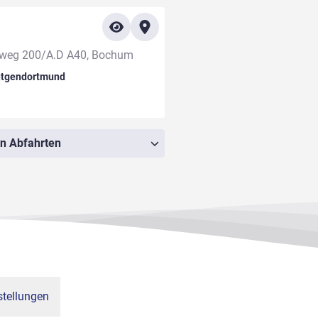
lweg 200/A.D A40, Bochum
ütgendortmund
an Abfahrten
tellungen