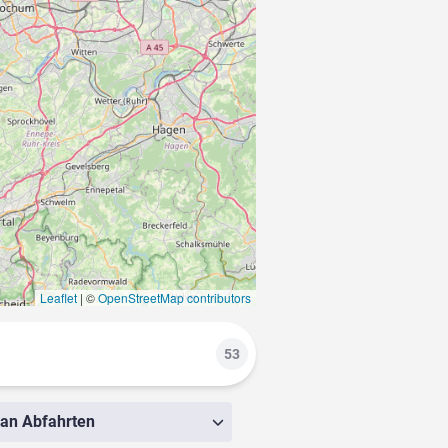
Leaflet
|
©
OpenStreetMap contributors
53
 an Abfahrten