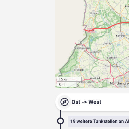
10 km
5 mi
Ost -> West
19 weitere Tankstellen an A